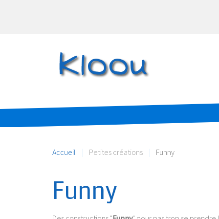
Accueil
Petites créations
Funny
Funny
Des constructions "
Funny
" pour pas trop se prendre l