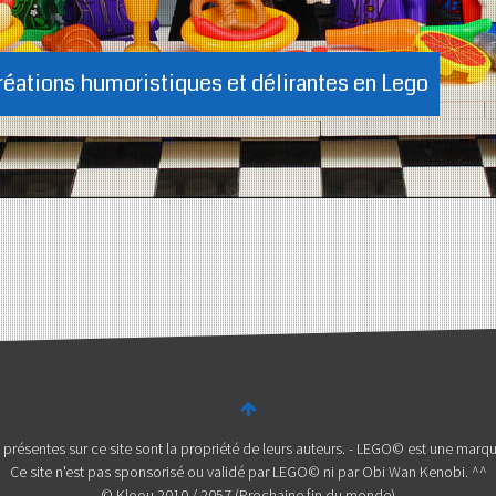
réations humoristiques et délirantes en Lego
s présentes sur ce site sont la propriété de leurs auteurs. - LEGO© est une m
Ce site n'est pas sponsorisé ou validé par LEGO© ni par Obi Wan Kenobi. ^^
© Kloou 2010 / 2057 (Prochaine fin du monde)