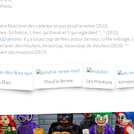
 Kloou.
père Noël livre des cadeaux et puis plouf le renne (2012).
ons
- En france, 1 mec qui travail et 5 qui regardent ^_^ (2012).
x32 tenons
- Il y a beaucoup de fées autour de nous, la fée ménage, la 
art avec des moutons, beaucoup, beaucoup de moutons (2016). ^^
pent des moutons (2017).
Kidnapp
 fées
Plouf le Renne
Les moutons